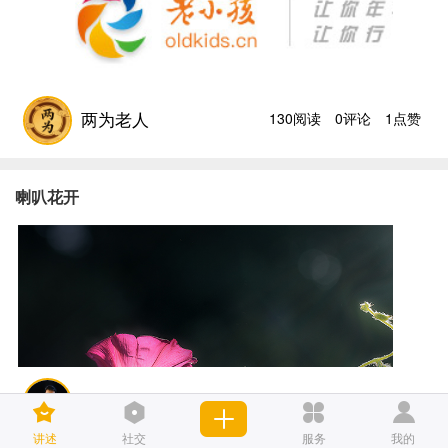
两为老人
130阅读
0评论
1点赞
喇叭花开
汉风
221阅读
1评论
3点赞
讲述
社交
服务
我的