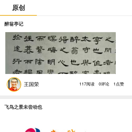
原创
醉翁亭记
王国荣
117阅读
0评论
1点赞
飞鸟之景未尝动也