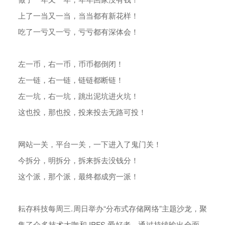
上了一当又一当，当当都有新花样！
吃了一亏又一亏，亏亏都有深体会！
左一币，右一币，币币都倒闭！
左一链，右一链，链链都断链！
左一坑，右一坑，跳出泥坑进火坑！
这也投，那也投，投来投去无路可投！
网站一关，平台一关，一下进入了鬼门关！
今拆分，明拆分，拆来拆去没钱分！
这个派，那个派，最终都成穷一派！
耘存科技每周三.周日举办“分布式存储网络”主题沙龙，聚
集了众多技术大咖和 IPFS 爱好者，通过持续输出全面、